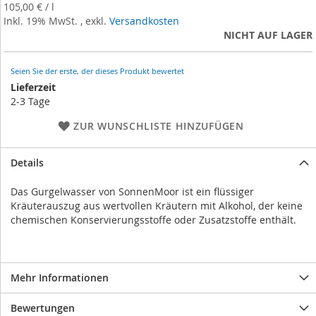
beginning
105,00 €
/
l
of
Inkl. 19% MwSt.
,
exkl.
Versandkosten
the
NICHT AUF LAGER
images
gallery
Seien Sie der erste, der dieses Produkt bewertet
Lieferzeit
2-3 Tage
ZUR WUNSCHLISTE HINZUFÜGEN
Details
Das Gurgelwasser von SonnenMoor ist ein flüssiger
Kräuterauszug aus wertvollen Kräutern mit Alkohol, der keine
chemischen Konservierungsstoffe oder Zusatzstoffe enthält.
Mehr Informationen
Bewertungen