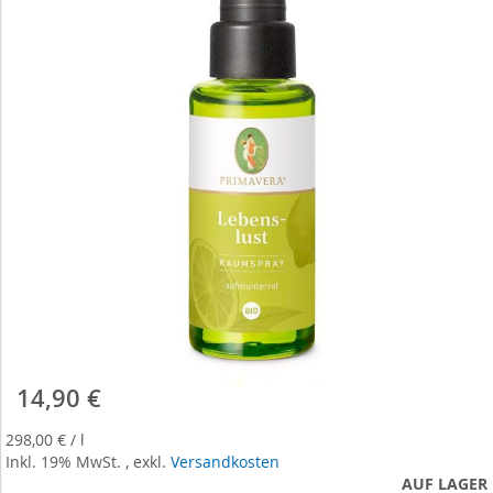
end
of
the
images
gallery
14,90 €
Skip
to
298,00 €
the
/
l
Inkl. 19% MwSt.
beginning
,
exkl.
Versandkosten
of
AUF LAGER