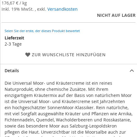
beginning
176,67 €
/
kg
of
Inkl. 19% MwSt.
,
exkl.
Versandkosten
the
NICHT AUF LAGER
images
gallery
Seien Sie der erste, der dieses Produkt bewertet
Lieferzeit
2-3 Tage
ZUR WUNSCHLISTE HINZUFÜGEN
Details
Die Universal Moor- und Kräutercreme ist ein reines
Naturprodukt, ohne chemische Zusätze. Mit ihrem
einzigartigem Kräutermix auf der Basis von natürlichem Moor
ist die Universal Moor- und Kräutercreme seit Jahrzehnten
ein hochgeschätzter SonnenMoor-Klassiker. Rein natürliche,
mit viel Sorgfalt ausgewählte Kräuter und Pflanzen wie Arnika,
Fichtennadeln, Quendel, Wacholderbeeren und Rosskastanie,
sowie das besondere Moor aus Salzburg-Leopoldskron
pflegen die Haut. Unverzichtbar ist die Moorsalbe auch zur